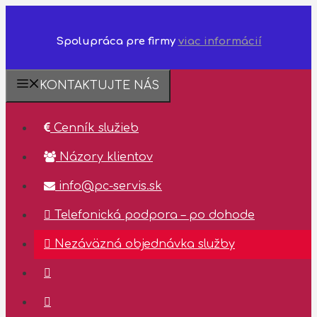
Spolupráca pre firmy
viac informácií
Preskočiť
KONTAKTUJTE NÁS
na
❗️Dostupnosť
technickej
obsah
podpory
Cenník služieb
✅
03.08.2026
Názory klientov
–
07.08.2026
info@pc-servis.sk
✅
Telefonická podpora – po dohode
Nezáväzná objednávka služby